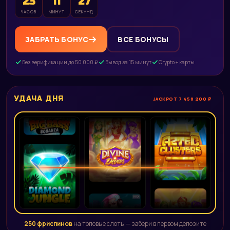
23
11
25
ЧАСОВ
МИНУТ
СЕКУНД
ЗАБРАТЬ БОНУС
ВСЕ БОНУСЫ
Без верификации до 50 000 ₽
Вывод за 15 минут
Crypto + карты
УДАЧА ДНЯ
JACKPOT 7 458 200 ₽
250 фриспинов
на топовые слоты — забери в первом депозите