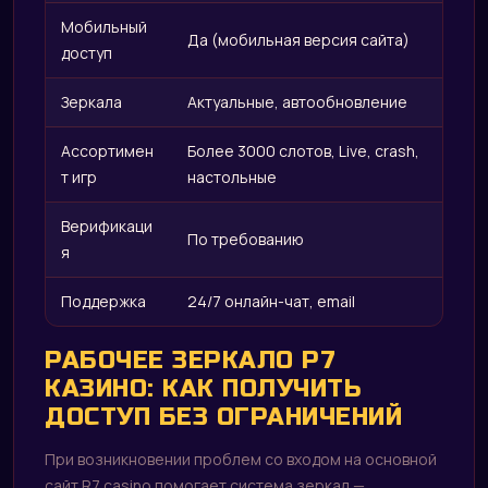
Мобильный
Да (мобильная версия сайта)
доступ
Зеркала
Актуальные, автообновление
Ассортимен
Более 3000 слотов, Live, crash,
т игр
настольные
Верификаци
По требованию
я
Поддержка
24/7 онлайн-чат, email
РАБОЧЕЕ ЗЕРКАЛО Р7
КАЗИНО: КАК ПОЛУЧИТЬ
ДОСТУП БЕЗ ОГРАНИЧЕНИЙ
При возникновении проблем со входом на основной
сайт R7 casino помогает система зеркал —