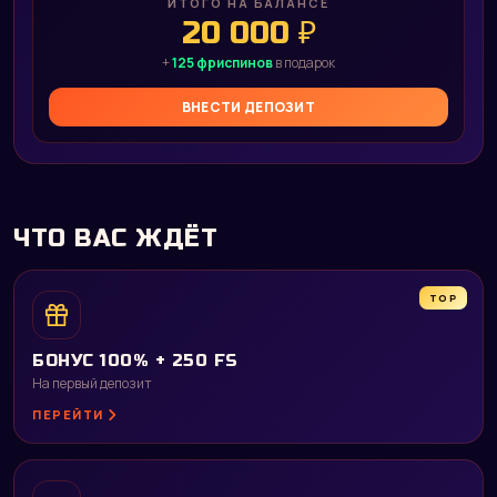
ИТОГО НА БАЛАНСЕ
20 000 ₽
+
125 фриспинов
в подарок
ВНЕСТИ ДЕПОЗИТ
ЧТО ВАС ЖДЁТ
TOP
БОНУС 100% + 250 FS
На первый депозит
ПЕРЕЙТИ