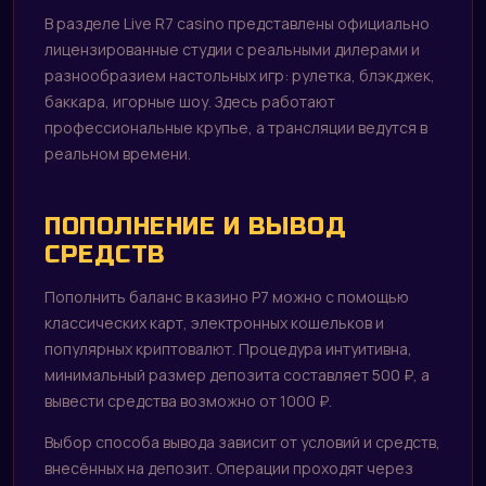
В разделе Live R7 casino представлены официально
лицензированные студии с реальными дилерами и
разнообразием настольных игр: рулетка, блэкджек,
баккара, игорные шоу. Здесь работают
профессиональные крупье, а трансляции ведутся в
реальном времени.
ПОПОЛНЕНИЕ И ВЫВОД
СРЕДСТВ
Пополнить баланс в казино Р7 можно с помощью
классических карт, электронных кошельков и
популярных криптовалют. Процедура интуитивна,
минимальный размер депозита составляет 500 ₽, а
вывести средства возможно от 1000 ₽.
Выбор способа вывода зависит от условий и средств,
внесённых на депозит. Операции проходят через