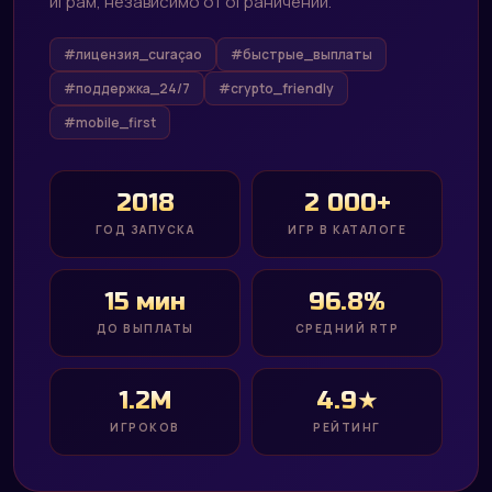
играм, независимо от ограничений.
#лицензия_curaçao
#быстрые_выплаты
#поддержка_24/7
#crypto_friendly
#mobile_first
2018
2 000+
ГОД ЗАПУСКА
ИГР В КАТАЛОГЕ
15 мин
96.8%
ДО ВЫПЛАТЫ
СРЕДНИЙ RTP
1.2M
4.9★
ИГРОКОВ
РЕЙТИНГ