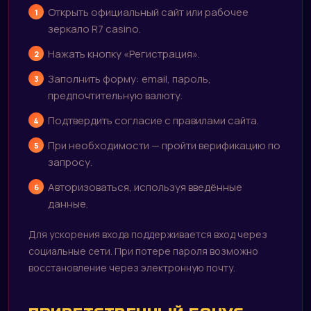
Открыть официальный сайт или рабочее
зеркало R7 casino.
Нажать кнопку «Регистрация».
Заполнить форму: email, пароль,
предпочтительную валюту.
Подтвердить согласие с правилами сайта.
При необходимости — пройти верификацию по
запросу.
Авторизоваться, используя введённые
данные.
Для ускорения входа поддерживается вход через
социальные сети. При потере пароля возможно
восстановление через электронную почту.